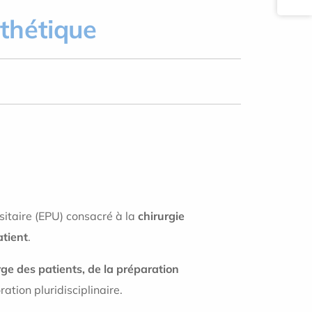
othétique
rsitaire (EPU) consacré à la
chirurgie
atient
.
rge des patients, de la préparation
ation pluridisciplinaire.