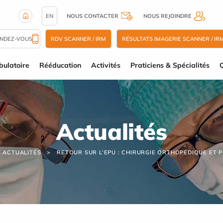
EN
NOUS CONTACTER
NOUS REJOINDRE
ENDEZ-VOUS
RDV SCANNER / IRM
RÉSULTATS IMAGERIE SCANNER / IR
ulatoire
Rééducation
Activités
Praticiens & Spécialités
Q
Actualités
ACTUALITÉS
RETOUR SUR L’EPU : CHIRURGIE ORTHOPÉDIQUE ET 