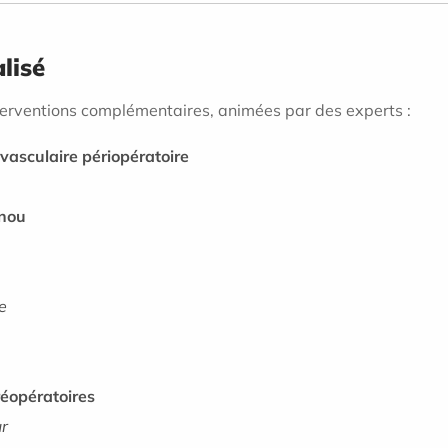
lisé
interventions complémentaires, animées par des experts :
 vasculaire périopératoire
enou
e
réopératoires
ur