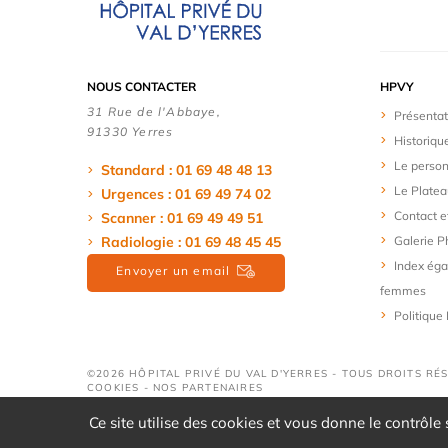
NOUS CONTACTER
HPVY
31 Rue de l'Abbaye,
Présentat
91330 Yerres
Historiqu
Le person
Standard : 01 69 48 48 13
Le Platea
Urgences : 01 69 49 74 02
Contact e
Scanner : 01 69 49 49 51
Radiologie : 01 69 48 45 45
Galerie P
Index éga
Envoyer un email
femmes
Politique
©2026 HÔPITAL PRIVÉ DU VAL D'YERRES - TOUS DROITS RÉ
COOKIES
-
NOS PARTENAIRES
Ce site utilise des cookies et vous donne le contrôle