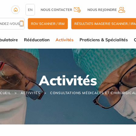
EN
NOUS CONTACTER
NOUS REJOINDRE
ENDEZ-VOUS
RDV SCANNER / IRM
RÉSULTATS IMAGERIE SCANNER / IR
ulatoire
Rééducation
Activités
Praticiens & Spécialités
Q
Activités
CUEIL
ACTIVITÉS
CONSULTATIONS MÉDICALES ET CHIRURGICA