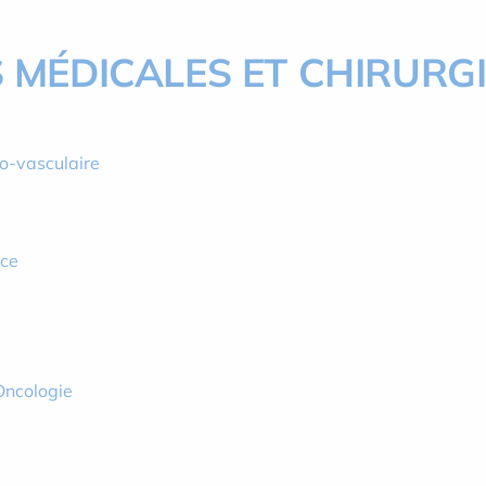
 MÉDICALES ET CHIRURG
io-vasculaire
ice
Oncologie