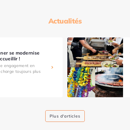
Actualités
ner se modernise
cueillir !
tre engagement en
 charge toujours plus
Plus d'articles