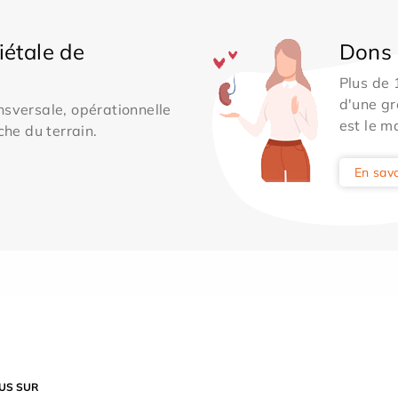
iétale de
Dons 
Plus de
d'une gr
sversale, opérationnelle
est le m
che du terrain.
En savo
US SUR