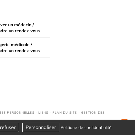
ver un médecin /
ndre un rendez-vous
erie médicale /
ndre un rendez-vous
ÉES PERSONNELLES
-
LIENS
-
PLAN DU SITE
-
GESTION DES
refuser
Personnaliser
Politique de confidentialité