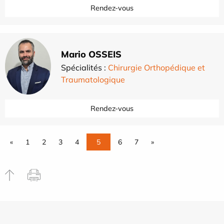
Rendez-vous
Mario OSSEIS
Spécialités :
Chirurgie Orthopédique et
Traumatologique
Rendez-vous
«
1
2
3
4
5
6
7
»