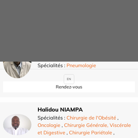
Spécialités :
Réanimation
Contacter
Paul MORIN
Spécialités :
Pneumologie
EN
Rendez-vous
Halidou NIAMPA
Spécialités :
Chirurgie de l'Obésité
,
Oncologie
,
Chirurgie Générale, Viscérale
et Digestive
,
Chirurgie Pariétale
,