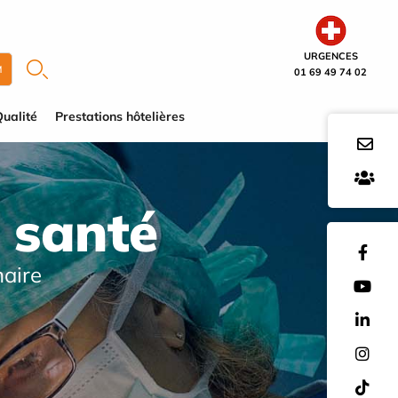
URGENCES
M
01 69 49 74 02
ualité
Prestations hôtelières
 santé
naire