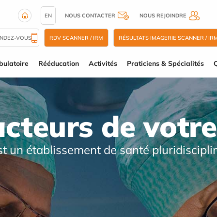
EN
NOUS CONTACTER
NOUS REJOINDRE
ENDEZ-VOUS
RDV SCANNER / IRM
RÉSULTATS IMAGERIE SCANNER / IR
ulatoire
Rééducation
Activités
Praticiens & Spécialités
Q
acteurs de votre
st un établissement de santé pluridiscipli