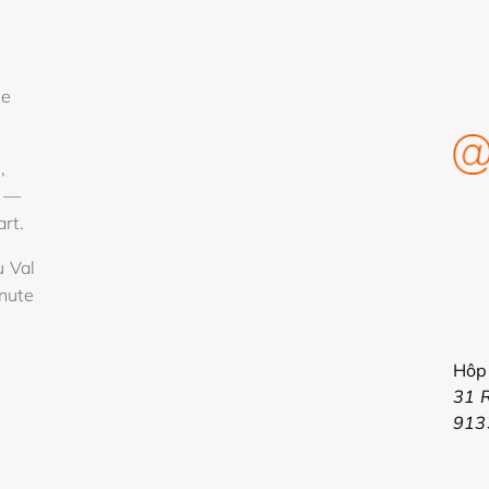
de
,
s —
rt.
u Val
inute
Hôpi
31 
913