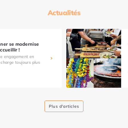
Actualités
ner se modernise
cueillir !
tre engagement en
 charge toujours plus
Plus d'articles