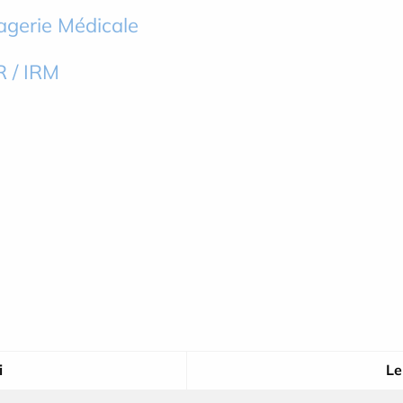
agerie Médicale
 / IRM
i
Le