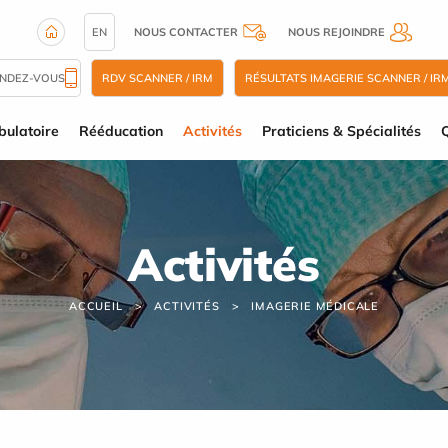
EN
NOUS CONTACTER
NOUS REJOINDRE
ENDEZ-VOUS
RDV SCANNER / IRM
RÉSULTATS IMAGERIE SCANNER / IR
ulatoire
Rééducation
Activités
Praticiens & Spécialités
Q
Activités
ACCUEIL
ACTIVITÉS
IMAGERIE MÉDICALE