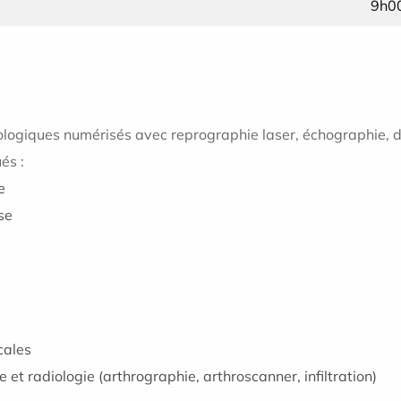
9h0
logiques numérisés avec reprographie laser, échographie, d
és :
e
use
cales
 et radiologie (arthrographie, arthroscanner, infiltration)