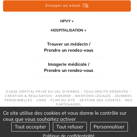
Envoyer un email
HPVY
HOSPITALISATION
Trouver un médecin /
Prendre un rendez-vous
Imagerie médicale /
Prendre un rendez-vous
©2026 HÔPITAL PRIVÉ DU VAL D'YERRES - TOUS DROITS RÉSERVÉS -
CRÉATION & RÉALISATION : ANSWEB -
MENTIONS LÉGALES
-
DONNÉES
PERSONNELLES
-
LIENS
-
PLAN DU SITE
-
GESTION DES COOKIES
-
NOS
PARTENAIRES
Ce site utilise des cookies et vous donne le contrôle sur
ceux que vous souhaitez activer
Tout accepter
Tout refuser
Personnaliser
Politique de confidentialité