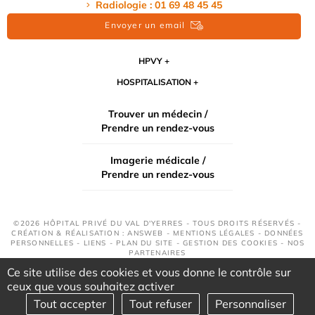
Radiologie : 01 69 48 45 45
Envoyer un email
HPVY
HOSPITALISATION
Trouver un médecin /
Prendre un rendez-vous
Imagerie médicale /
Prendre un rendez-vous
©2026 HÔPITAL PRIVÉ DU VAL D'YERRES - TOUS DROITS RÉSERVÉS -
CRÉATION & RÉALISATION : ANSWEB -
MENTIONS LÉGALES
-
DONNÉES
PERSONNELLES
-
LIENS
-
PLAN DU SITE
-
GESTION DES COOKIES
-
NOS
PARTENAIRES
Ce site utilise des cookies et vous donne le contrôle sur
ceux que vous souhaitez activer
Tout accepter
Tout refuser
Personnaliser